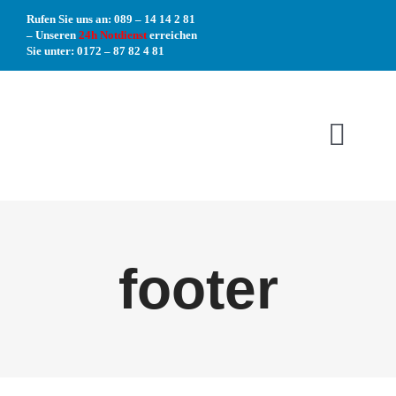
Zum
Rufen Sie uns an: 089 – 14 14 2 81
–
Unseren
24h Notdienst
erreichen
Inhalt
Sie unter: 0172 – 87 82 4 81
springen
Toggl
Navig
Home
footer
Freiflächenpfle
Reinigung In-/