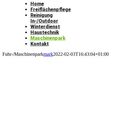
Home
Freiflächenpflege
Reinigung
In-/Outdoor
Winterdienst
Haustechnik
Maschinenpark
Kontakt
Fuhr-/Maschinenpark
mark
2022-02-03T16:43:04+01:00
Unser Fahrzeug- und
Maschinenpark