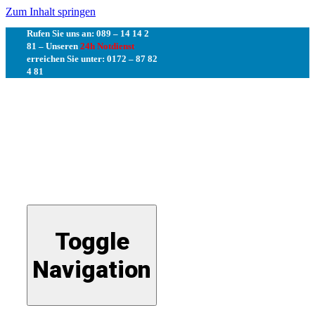
Zum Inhalt springen
Rufen Sie uns an: 089 – 14 14 2
81 –
Unseren
24h Notdienst
erreichen Sie unter: 0172 – 87 82
4 81
Toggle
Navigation